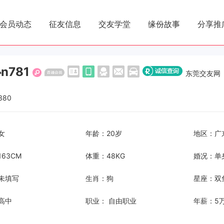
会员动态
征友信息
交友学堂
缘份故事
分享推
n781
东莞交友网
380
女
年龄：20岁
地区：广
63CM
体重：48KG
婚况：单
未填写
生肖：狗
星座：双
高中
职业： 自由职业
年薪：5