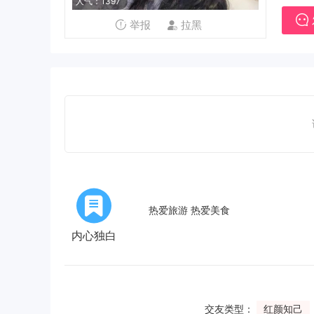
人气：1397
举报
拉黑
热爱旅游 热爱美食
内心独白
交友类型：
红颜知己