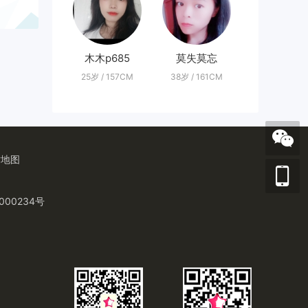
木木p685
莫失莫忘
25岁 / 157CM
38岁 / 161CM
站地图
000234号