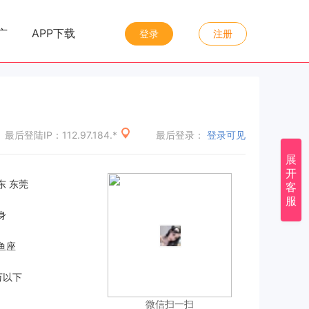
|
|
广
APP下载
登录
注册
最后登陆IP：112.97.184.*
最后登录：
登录可见
展
开
东 东莞
客
服
身
鱼座
万以下
微信扫一扫