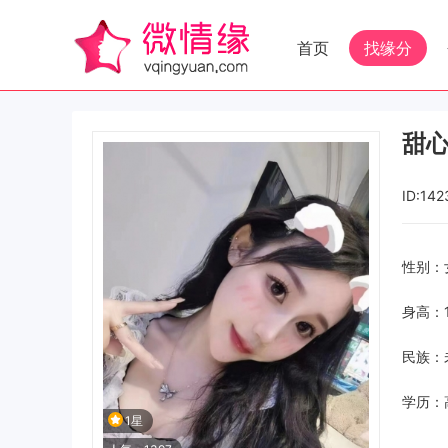
首页
找缘分
甜心
ID:142
性别：
身高：1
民族：
学历：
1星