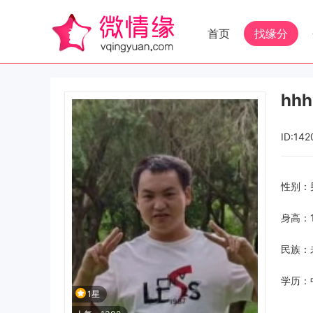
首页
找缘分
hh
ID:142
性别：
身高：1
民族：
学历：
1星