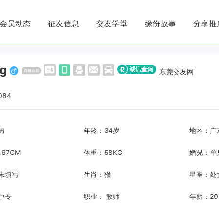
会员动态
征友信息
交友学堂
缘份故事
分享推
hg
东莞交友网
084
男
年龄：34岁
地区：广
67CM
体重：58KG
婚况：单
未填写
生肖：猴
星座：处
中专
职业： 教师
年薪：20