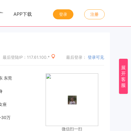
|
|
广
APP下载
登录
注册
最后登陆IP：117.61.100.*
最后登录：
登录可见
展
开
东 东莞
客
服
身
女座
-30万
微信扫一扫