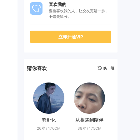
喜欢我的
查看喜欢我的人，让交友更进一步，
不错失缘分。
立即开通VIP
猜你喜欢
换一组
巽卦化
从相遇到陪伴
26岁 / 176CM
38岁 / 175CM