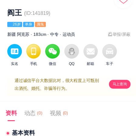
阎王
(ID:141819)
26岁
单身
属兔
新疆 阿克苏 · 183cm · 中专 · 运动员
举报/屏蔽
实名
手机
微信
QQ
邮箱
车子
通过诚信平台大数据比对，很大程度上可甑别
马上查询
出酒托、婚托、诈骗等行为。
资料
动态
视频
(0)
(0)
基本资料