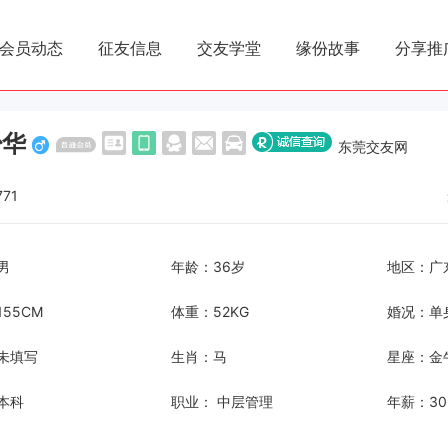
会员动态
征友信息
交友学堂
缘份故事
分享推
少华
东莞交友网
771
男
年龄：36岁
地区：广
55CM
体重：52KG
婚况：单
未填写
生肖：马
星座：金
本科
职业： 中层管理
年薪：30