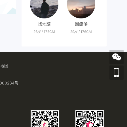
找地陪
困疲倦
26岁 / 175CM
29岁 / 176CM
站地图
000234号