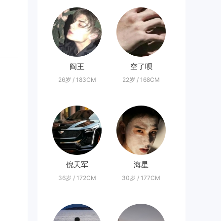
阎王
空了呗
26岁 / 183CM
22岁 / 168CM
倪天军
海星
36岁 / 172CM
30岁 / 177CM