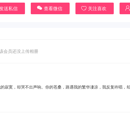
发送私信
查看微信
关注喜欢
该会员还没上传相册
我的寂寞，却哭不出声响。你的苍桑，路遇我的繁华凄凉，我反复吟唱，