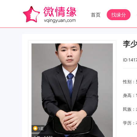
首页
找缘分
李
ID:141
性别：
身高：1
民族：
学历：
1星