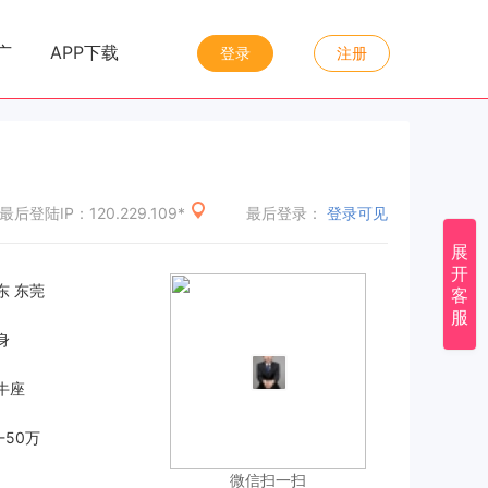
|
|
广
APP下载
登录
注册
最后登陆IP：120.229.109*
最后登录：
登录可见
展
开
东 东莞
客
服
身
牛座
-50万
微信扫一扫