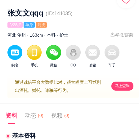
张文文qqq
(ID:141035)
28岁
单身
属虎
河北 沧州 · 163cm · 本科 · 护士
举报/屏蔽
实名
手机
微信
QQ
邮箱
车子
通过诚信平台大数据比对，很大程度上可甑别
马上查询
出酒托、婚托、诈骗等行为。
资料
动态
视频
(0)
(0)
基本资料