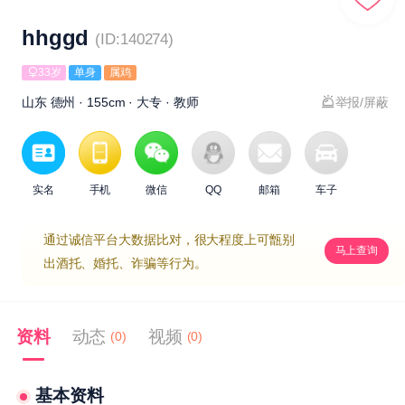
hhggd
(ID:140274)
33岁
单身
属鸡
山东 德州 · 155cm · 大专 · 教师
举报/屏蔽
实名
手机
微信
QQ
邮箱
车子
通过诚信平台大数据比对，很大程度上可甑别
马上查询
出酒托、婚托、诈骗等行为。
资料
动态
视频
(0)
(0)
基本资料