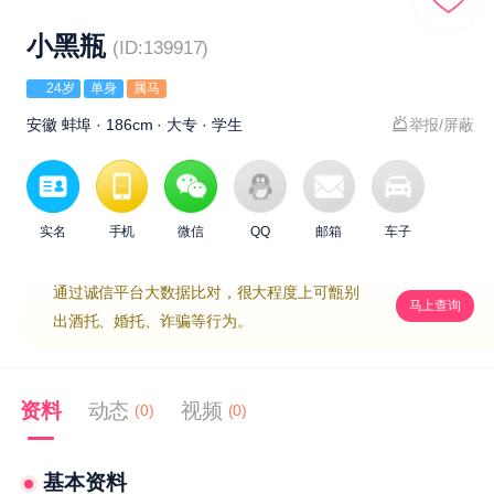
小黑瓶
(ID:139917)
24岁
单身
属马
安徽 蚌埠 · 186cm · 大专 · 学生
举报/屏蔽
实名
手机
微信
QQ
邮箱
车子
通过诚信平台大数据比对，很大程度上可甑别
马上查询
出酒托、婚托、诈骗等行为。
资料
动态
视频
(0)
(0)
基本资料