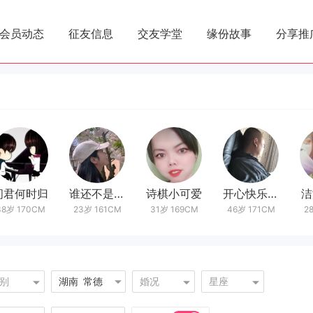
会员动态
征友信息
交友学堂
缘份故事
分享推
君何时归
谁还不是小可爱
诗棋小可爱
开心快乐t762
洁
8岁 170CM
23岁 161CM
31岁 169CM
46岁 171CM
28
别
湖南
常德
婚况
星座