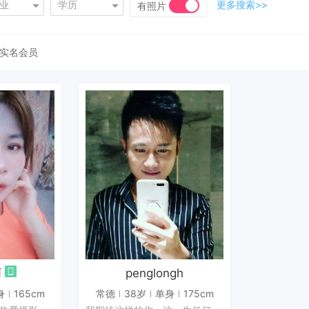
业
学历
更多搜索>>
有照片
实名会员
信
发私信
啊
penglongh
身
165cm
常德
38岁
单身
175cm