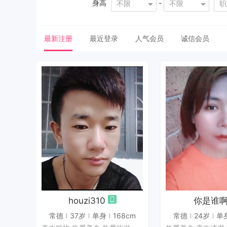
身高
-
不限
不限
职
最新注册
最近登录
人气会员
诚信会员
发私信
发私
houzi310
你是谁
常德
37岁
单身
168cm
常德
24岁
单