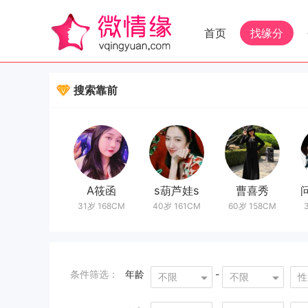
首页
找缘分
搜索靠前
月亮
A筱函
s葫芦娃s
曹喜秀
问
27岁 155CM
31岁 168CM
40岁 161CM
60岁 158CM
3
条件筛选：
年龄
-
不限
不限
性