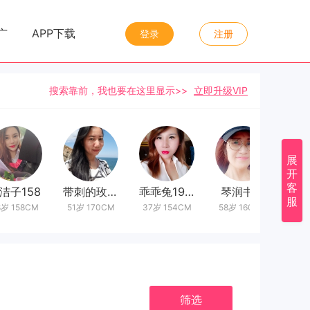
|
|
广
APP下载
登录
注册
搜索靠前，我也要在这里显示>>
立即升级VIP
展
开
客
洁子158
带刺的玫瑰丶
乖乖兔1988
琴润书香
服
岁 158CM
51岁 170CM
37岁 154CM
58岁 160CM
24岁
筛选