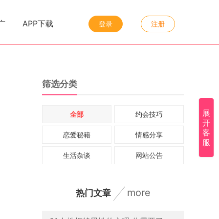
|
|
广
APP下载
登录
注册
筛选分类
展
全部
约会技巧
开
客
恋爱秘籍
情感分享
服
生活杂谈
网站公告
more
热门文章